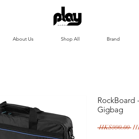
About Us
Shop All
Brand
RockBoard -
Gigbag
Re
 HK$990.00 
H
Pr