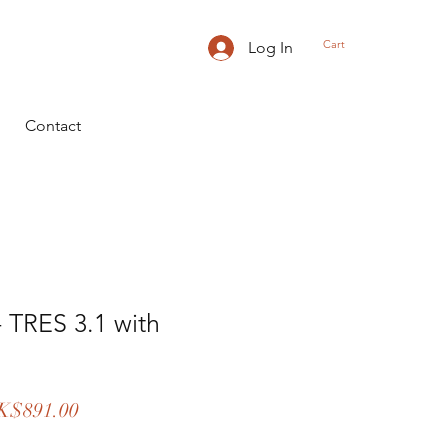
Cart
Log In
Contact
 TRES 3.1 with
gular
Sale
K$891.00
ice
Price