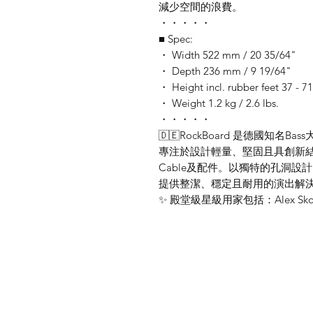
減少空間的浪費。
・・・・・
■ Spec:
・ Width 522 mm / 20 35/64"
・ Depth 236 mm / 9 19/64"
・ Height incl. rubber feet 37 - 7
・ Weight 1.2 kg / 2.6 lbs.
・・・・・
🇩🇪RockBoard 是德國知名B
專注於設計輕量、堅固且具創新結構的Ped
Cable及配件。以獨特的孔洞設
提供整潔、穩定且耐用的演出解
✨ 殿堂級星級用家包括：Alex Skoln