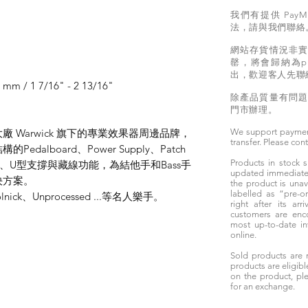
我們有提供 PayM
法，請與我們聯絡
網站存貨情況非
罄，將會歸納為pr
出，歡迎客人先聯
1 mm / 1 7/16" - 2 13/16"
除產品質量有問
門市辦理。
ass大廠 Warwick 旗下的專業效果器周邊品牌，
We support paymen
transfer. Please con
alboard、Power Supply、Patch
Products in stock
計、U型支撐與藏線功能，為結他手和Bass手
updated immediately
決方案。
the product is unav
labelled as “pre-
ick、Unprocessed ...等名人樂手。
right after its ar
customers are enc
most up-to-date i
online.
Sold products are 
products are eligibl
on the product, ple
for an exchange.