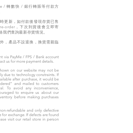
e / 轉數快 / 銀行轉賬等付款方
。
實時更新，如付款後發現存貨已售
e-order，下次到貨後會立即寄
絡我們查詢最新存貨情況。
題外，產品不設退換，換貨需親臨
t via PayMe / FPS / Bank account
tact us for more payment details.
 shown on our website may not be
 due to technology constraints. If
ailable after purchase, it would be
ordered” and mailed to customers
rival. To avoid any inconvenience,
ouraged to enquire us about our
nventory before making purchases
non-refundable and only defective
e for exchange. If defects are found
ase visit our retail store in person