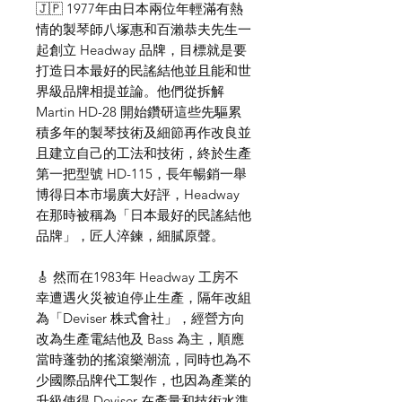
🇯🇵 1977年由日本兩位年輕滿有熱
情的製琴師八塚惠和百瀨恭夫先生一
起創立 Headway 品牌，目標就是要
打造日本最好的民謠結他並且能和世
界級品牌相提並論。他們從拆解
Martin HD-28 開始鑽研這些先驅累
積多年的製琴技術及細節再作改良並
且建立自己的工法和技術，終於生產
第一把型號 HD-115，長年暢銷一舉
博得日本市場廣大好評，Headway
在那時被稱為「日本最好的民謠結他
品牌」，匠人淬鍊，細膩原聲。
🎸 然而在1983年 Headway 工房不
幸遭遇火災被迫停止生產，隔年改組
為「Deviser 株式會社」，經營方向
改為生產電結他及 Bass 為主，順應
當時蓬勃的搖滾樂潮流，同時也為不
少國際品牌代工製作，也因為產業的
升級使得 Deviser 在產量和技術水準