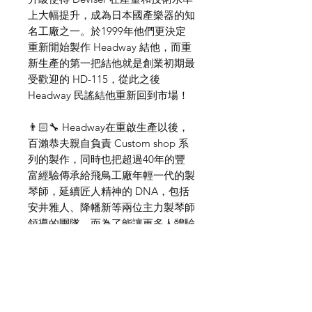
上大幅提升，成為日本國產樂器的知
名工廠之一。於1999年他們更決定
重新開始製作 Headway 結他，而重
新生產的第一把結他就是創業初期最
受歡迎的 HD-115，從此之後
Headway 民謠結他重新回到市場！
👨🏻‍🔧 Headway在重啟生產以後，
百瀨恭夫親自負責 Custom shop 系
列的製作，同時也把超過40年的豐
富經驗傳承給飛鳥工廠年輕一代的製
琴師，延續匠人精神的 DNA，包括
安井雅人、降幡新等兩位主力製琴師
領導的團隊，而為了能讓更多人體驗
到 Headway 品牌核心精神，開創
Aska Team Built (ATB) 及 Standard
日廠系列，使用頂級木料和日廠零件
以及匠人自豪的手工技術，同時也推
出平價的 Japan Tune-up (JT) 系列，