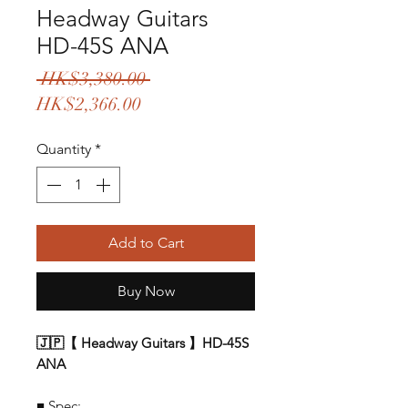
Headway Guitars
HD-45S ANA
Regular
 HK$3,380.00 
Sale
Price
HK$2,366.00
Price
Quantity
*
Add to Cart
Buy Now
🇯🇵【 Headway Guitars 】HD-45S
ANA
■ Spec: