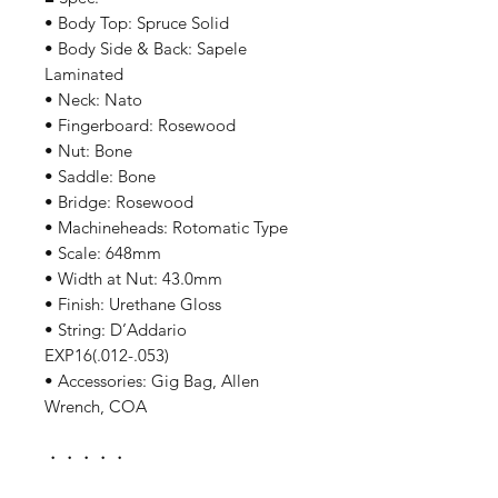
• Body Top: Spruce Solid
• Body Side & Back: Sapele
Laminated
• Neck: Nato
• Fingerboard: Rosewood
• Nut: Bone
• Saddle: Bone
• Bridge: Rosewood
• Machineheads: Rotomatic Type
• Scale: 648mm
• Width at Nut: 43.0mm
• Finish: Urethane Gloss
• String: D’Addario
EXP16(.012-.053)
• Accessories: Gig Bag, Allen
Wrench, COA
・・・・・