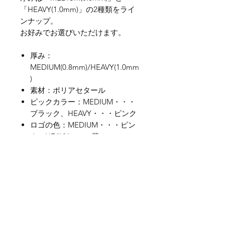
「HEAVY(1.0mm)」の2種類をライ
ンナップ。
お好みでお選びいただけます。
厚み：
MEDIUM(0.8mm)/HEAVY(1.0mm
)
素材：ポリアセタール
ピックカラー：MEDIUM・・・
ブラック、HEAVY・・・ピンク
ロゴの色：MEDIUM・・・ピン
ク、HEAVY・・・紫
我們有提供 PayMe / 轉數快 / 銀行轉賬等
付款方法，請與我們聯絡。
網站存貨情況非實時更新，如付款後發現存