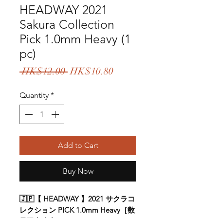
HEADWAY 2021
Sakura Collection
Pick 1.0mm Heavy (1
pc)
Regular
Sale
 HK$12.00 
HK$10.80
Price
Price
Quantity
*
Add to Cart
Buy Now
🇯🇵【 HEADWAY 】2021 サクラコ
レクション PICK 1.0mm Heavy［数