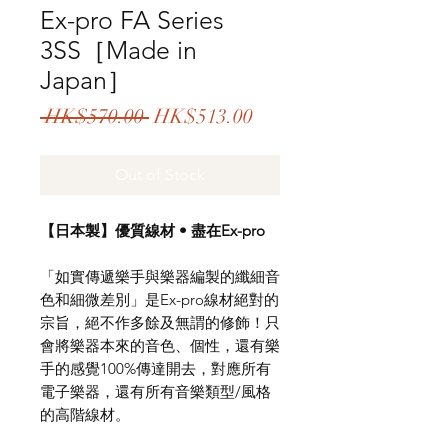
Ex-pro FA Series
3SS［Made in
Japan］
Regular
Sale
 HK$570.00 
HK$513.00
Price
Price
Out of Stock
【日本製】優質線材 • 盡在Ex-pro
「如實傳遞樂手與樂器編製的纖細音
色和細微差別」是Ex-pro線材絕對的
宗旨，絕不作多餘及無謂的修飾！只
會將樂器本來的音色、個性，還有樂
手的感覺100%傳達開去，對應所有
電子樂器，還有所有音樂類型/風格
的高階線材。