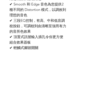
✔ Smooth 和 Edge 音色為您提供2
種不同的 Distortion 模式，以調效到
理想的音色
✔ 三段EQ控制，有高、中和低音調
校按鈕，可調校到由清晰至強而有力
的音所色效果
✔ 頂置式訊號輸入插孔令你更方便
組合效果器板
✔ 輕觸式腳踏開關
我們有提供 PayMe / 轉數快 / 銀行轉賬等
付款方法，請與我們聯絡。
網站存貨情況非實時更新，如付款後發現存
貨已售罄，將會歸納為pre-order，下次到
貨後會立即寄出，歡迎客人先聯絡我們查詢
最新存貨情況。