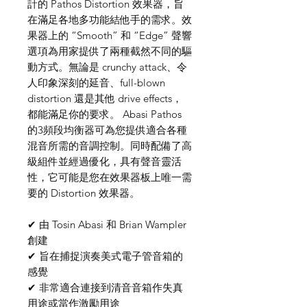
計的 Pathos Distortion 效果器，旨
在滿足各地多功能結他手的需求。效
果器上的 “Smooth” 和 “Edge” 聲響
選項為用家提供了兩種截然不同的驅
動方式。無論是 crunchy attack、令
人印象深刻的延音、full-blown
distortion 還是其他 drive effects，
都能滿足你的要求。 Abasi Pathos
的3頻段均衡器可為您提供適合各種
混音所需的音調控制。同時配備了高
級組件並經過優化，具有聲音靈活
性，它可能是您在效果器板上唯一需
要的 Distortion 效果器。
✔ 由 Tosin Abasi 和 Brian Wampler
創建
✔ 旨在捕捉演奏美式電子管音箱的
感覺
✔ 非常適合連接到清音音箱作失真
用途或當作激勵用途