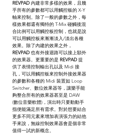
REVPAD
內建非常多樣的效果，且幾
乎所有的參數都可以用觸控板的 X-Y
軸來控制。除了一般的參數之外，每
樣效果都還有獨特的 T-Mix 碰觸後混
合比例可以用觸控板控制，也就是說
可以用觸控板來漸漸淡入/淡出各種
效果。除了內建的效果之外，
REVPAD
也有外接迴路可以接上額外
的效果器。更重要的是
REVPAD
提
供了表情控制輸出孔以及 Midi 接
孔，可以用觸控板來控制外接效果器
的參數和各種的 Midi 裝置如 Loop
Switcher、數位效果器等，讓樂手能
夠整合所有的效果器甚至是 DAW
(數位音樂軟體)，演出時只要動動手
指便能滿足所有需求。對於想要結合
更多不同元素來增加表演張力的結他
手來說，無線控制效果器會是個非常
值得一試的新概念。