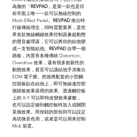
為傲的「
REVPAD
」是第一款也是目
前市面上唯一一款可以無線控制的
Multi-Effect Pedal。
REVPAD
推出時
打破傳統理念，同時震驚業界，是世
界首款無線觸鍵效果控制器兼超動態
的聲音處理器，它可以將你的結他變
成一支智能結他。
REVPAD
自帶一個
踏板，內置有各種傳統 Distortion、
Overdrive 效果，還有很多創新性的
動態效果，甚至可以讓結他手演奏出
EDM 電子樂。然後將配套的小型觸
控面板貼在結他上，即可無線遙控那
個踏板效果器裡的效果。透過觸控板
上的 X-Y 可以即時改變效果參數，
也可以設定碰到觸控板時加入或關閉
某個效果。而按鈕的部份則可以設定
為切換音色用，或者是可以用來控制
Midi 裝置。