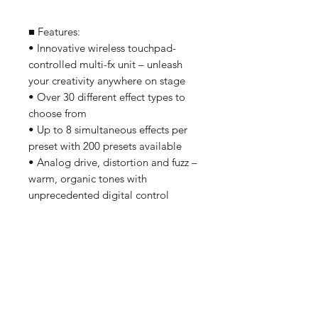
■ Features:
• Innovative wireless touchpad-
controlled multi-fx unit – unleash
your creativity anywhere on stage
• Over 30 different effect types to
choose from
• Up to 8 simultaneous effects per
preset with 200 presets available
• Analog drive, distortion and fuzz –
warm, organic tones with
unprecedented digital control
• Expression out and MIDI – for
wireless control of 3rd party pedals
and software
• High headroom – works with any
instrument
• Rechargable wireless unit easy to
attach to any instrument