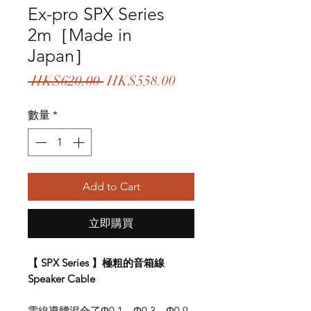
Ex-pro SPX Series
2m［Made in
Japan］
一
促
 HK$620.00 
HK$558.00
般
銷
數量
*
價
價
格
格
Add to Cart
立即購買
【 SPX Series 】極粗的音箱線
Speaker Cable
電線導體混合了Φ0.1、Φ0.3、Φ0.9