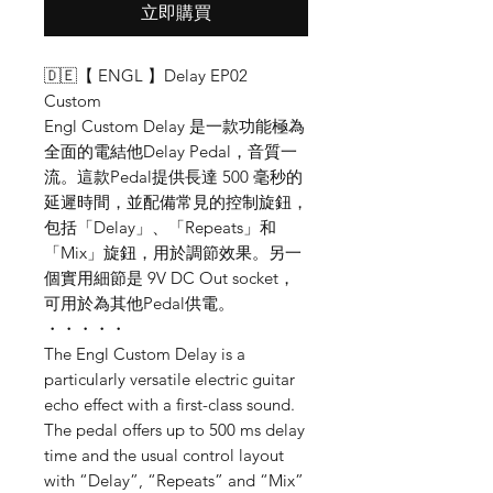
立即購買
🇩🇪【 ENGL 】Delay EP02
Custom
Engl Custom Delay 是一款功能極為
全面的電結他Delay Pedal，音質一
流。這款Pedal提供長達 500 毫秒的
延遲時間，並配備常見的控制旋鈕，
包括「Delay」、「Repeats」和
「Mix」旋鈕，用於調節效果。另一
個實用細節是 9V DC Out socket，
可用於為其他Pedal供電。
・・・・・
The Engl Custom Delay is a
particularly versatile electric guitar
echo effect with a first-class sound.
The pedal offers up to 500 ms delay
time and the usual control layout
with “Delay”, “Repeats” and “Mix”