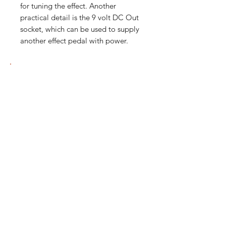
for tuning the effect. Another
practical detail is the 9 volt DC Out
socket, which can be used to supply
another effect pedal with power.
我們有提供 PayMe / 轉數快 / 銀行轉賬等
付款方法，請與我們聯絡。
網站存貨情況非實時更新，如付款後發現存
貨已售罄，將會歸納為pre-order，下次到
貨後會立即寄出，歡迎客人先聯絡我們查詢
最新存貨情況。
除產品質量有問題外，產品不設退換，換貨
需親臨門市辦理。
We support payment via PayMe / FPS / Bank
account transfer. Please contact us for more
payment details.
Products in stock shown on our website may