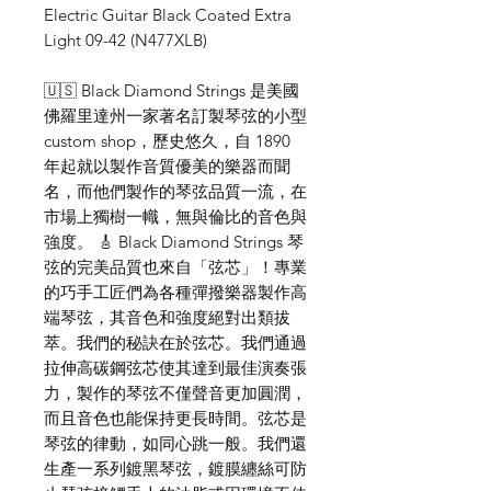
Electric Guitar Black Coated Extra
Light 09-42 (N477XLB)
🇺🇸 Black Diamond Strings 是美國
佛羅里達州一家著名訂製琴弦的小型
custom shop，歷史悠久，自 1890
年起就以製作音質優美的樂器而聞
名，而他們製作的琴弦品質一流，在
市場上獨樹一幟，無與倫比的音色與
強度。 🎸 Black Diamond Strings 琴
弦的完美品質也來自「弦芯」！專業
的巧手工匠們為各種彈撥樂器製作高
端琴弦，其音色和強度絕對出類拔
萃。我們的秘訣在於弦芯。我們通過
拉伸高碳鋼弦芯使其達到最佳演奏張
力，製作的琴弦不僅聲音更加圓潤，
而且音色也能保持更長時間。弦芯是
琴弦的律動，如同心跳一般。我們還
生產一系列鍍黑琴弦，鍍膜纏絲可防