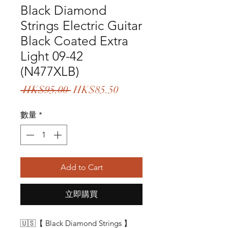
Black Diamond
Strings Electric Guitar
Black Coated Extra
Light 09-42
(N477XLB)
一
促
 HK$95.00 
HK$85.50
般
銷
數量
*
價
價
格
格
Add to Cart
立即購買
🇺🇸【 Black Diamond Strings 】