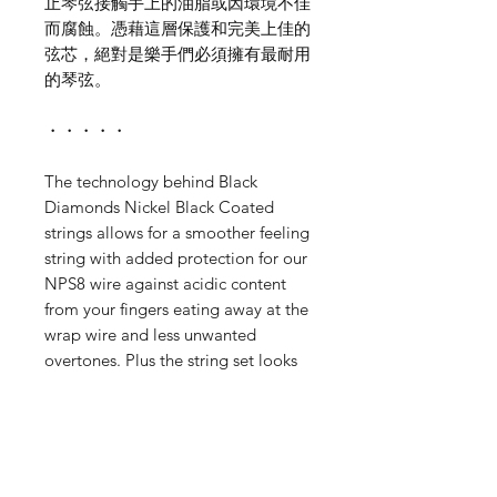
止琴弦接觸手上的油脂或因環境不佳
而腐蝕。憑藉這層保護和完美上佳的
弦芯，絕對是樂手們必須擁有最耐用
的琴弦。
・・・・・
The technology behind Black
Diamonds Nickel Black Coated
strings allows for a smoother feeling
string with added protection for our
NPS8 wire against acidic content
from your fingers eating away at the
wrap wire and less unwanted
overtones. Plus the string set looks
cool on your guitar!